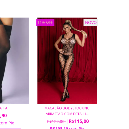
NOVO
11
%
OFF
AFFA
MACACÃO BODYSTOCKING
ARRASTÃO COM DETALH...
,90
R$115,00
R$129,00
com
Pix
R$108,10
com
Pix