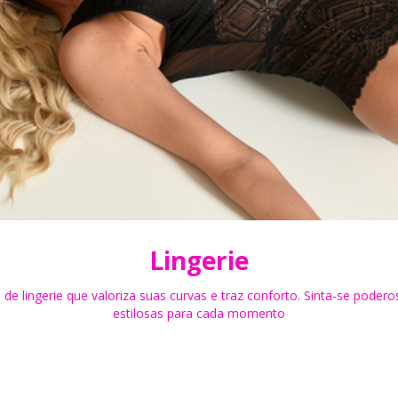
Lingerie
 de lingerie que valoriza suas curvas e traz conforto. Sinta-se poder
estilosas para cada momento