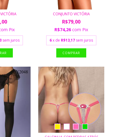
VICTÓRIA
CONJUNTO VICTÓRIA
,00
R$79,00
com
Pix
R$74,26
com
Pix
3
sem juros
6
x de
R$13,17
sem juros
RAR
COMPRAR