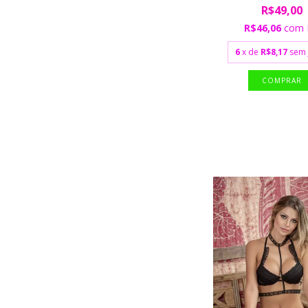
R$49,00
R$46,06
com
6
x de
R$8,17
sem 