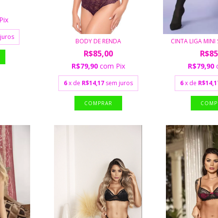
Pix
juros
BODY DE RENDA
CINTA LIGA MINI
R$85,00
R$85
R$79,90
com
Pix
R$79,90
6
x de
R$14,17
sem juros
6
x de
R$14,1