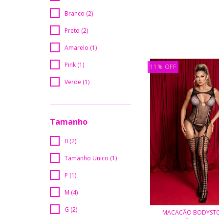
Branco (2)
Preto (2)
Amarelo (1)
Pink (1)
11
%
OFF
Verde (1)
Tamanho
0 (2)
Tamanho Unico (1)
P (1)
M (4)
G (2)
MACACÃO BODYST