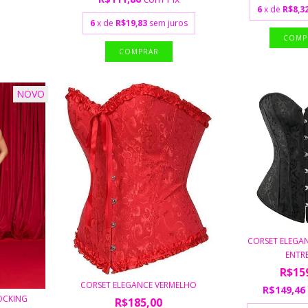
6
x de
R$8,3
6
x de
R$19,83
sem juros
COMPRAR
NOVO
CORSET ELEGA
ENTR
R$15
CORSET ELEGANCE VERMELHO
R$149,4
OCKING
R$185,00