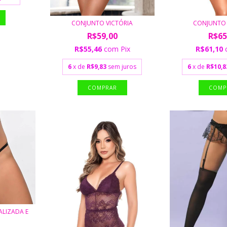
CONJUNTO VICTÓRIA
CONJUNTO 
R$59,00
R$65
R$55,46
com
Pix
R$61,10
6
x de
R$9,83
sem juros
6
x de
R$10,8
COMPRAR
COMP
ALIZADA E