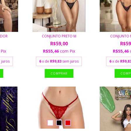
ADOR
CONJUNTO PRETO M
CONJUNTO 
R$59,00
R$59
Pix
R$55,46
com
Pix
R$55,46
 juros
6
x de
R$9,83
sem juros
6
x de
R$9,8
COMPRAR
COMP