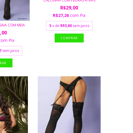
CALCINHA COM PEDRAS ATRÁS
R$29,00
R$27,26
com
Pix
 SAIA COM MEIA
5
x de
R$5,80
sem juros
,00
COMPRAR
com
Pix
7
sem juros