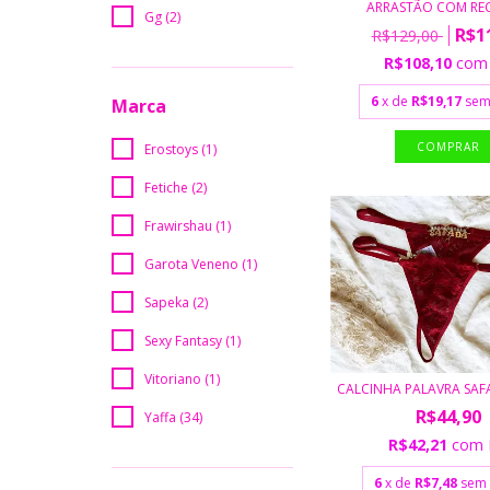
ARRASTÃO COM REC
Gg (2)
R$1
R$129,00
R$108,10
com
6
x de
R$19,17
sem
Marca
Erostoys (1)
Fetiche (2)
Frawirshau (1)
Garota Veneno (1)
Sapeka (2)
Sexy Fantasy (1)
Vitoriano (1)
CALCINHA PALAVRA SAF
R$44,90
Yaffa (34)
R$42,21
com
6
x de
R$7,48
sem 