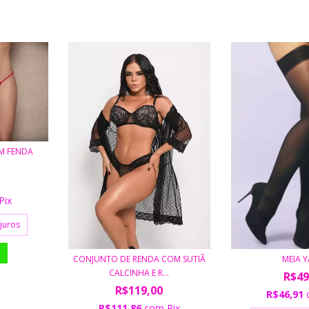
M FENDA
Pix
juros
CONJUNTO DE RENDA COM SUTIÃ
MEIA Y
CALCINHA E R...
R$49
R$119,00
R$46,91
R$111,86
com
Pix