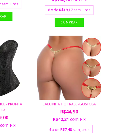
2
sem juros
6
x de
R$19,17
sem juros
NCE - PRONTA
CALCINHA FIO FRASE -GOSTOSA
EGA
R$44,90
9,00
R$42,21
com
Pix
6
com
Pix
6
x de
R$7,48
sem juros