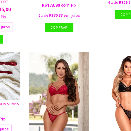
ORT...
6
x de
R$26,5
R$173,90
com
Pix
15,00
6
x de
R$30,83
sem juros
Pix
 juros
ADA STRASS
Pix
juros