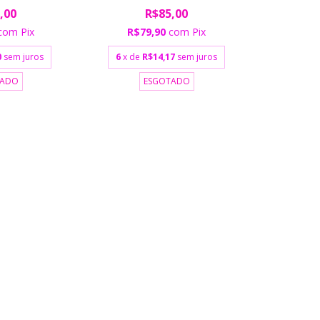
,00
R$85,00
com
Pix
R$79,90
com
Pix
0
sem juros
6
x de
R$14,17
sem juros
TADO
ESGOTADO