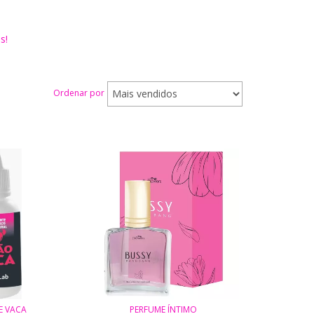
s!
Ordenar por
E VACA
PERFUME ÍNTIMO