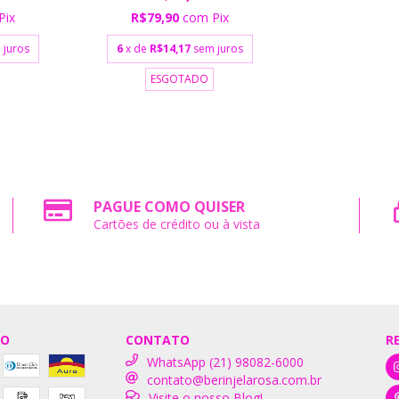
Pix
R$79,90
com
Pix
 juros
6
x de
R$14,17
sem juros
ESGOTADO
PAGUE COMO QUISER
Cartões de crédito ou à vista
TO
CONTATO
R
WhatsApp (21) 98082-6000
contato@berinjelarosa.com.br
Visite o nosso Blog!