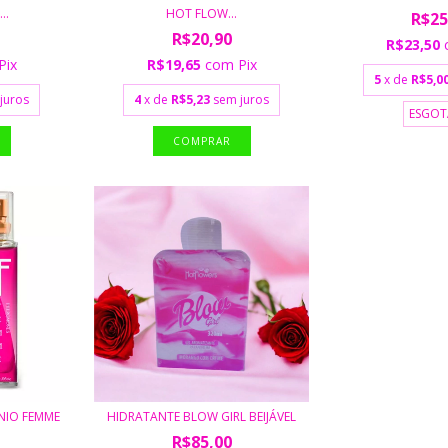
..
HOT FLOW...
R$25
R$20,90
R$23,50
Pix
R$19,65
com
Pix
5
x de
R$5,0
juros
4
x de
R$5,23
sem juros
ESGO
NIO FEMME
HIDRATANTE BLOW GIRL BEIJÁVEL
R$85,00