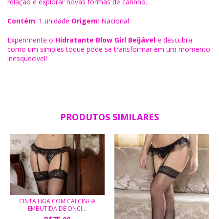
relação e explorar novas formas de carinho.
Contém
: 1 unidade
Origem
: Nacional
Experimente o
Hidratante Blow Girl Beijável
e descubra
como um simples toque pode se transformar em um momento
inesquecível!
PRODUTOS SIMILARES
CINTA LIGA COM CALCINHA
EMBUTIDA DE ONCI...