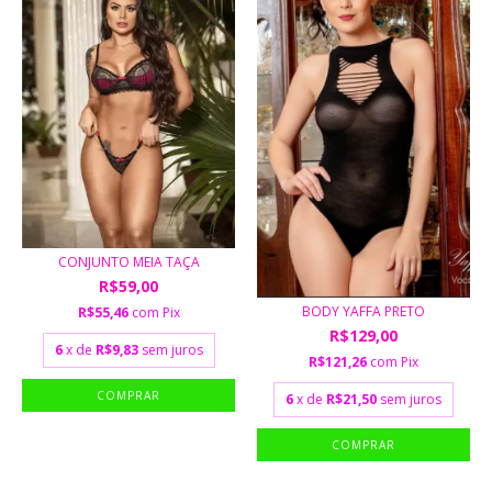
CONJUNTO MEIA TAÇA
R$59,00
BODY YAFFA PRETO
R$55,46
com
Pix
R$129,00
6
x de
R$9,83
sem juros
R$121,26
com
Pix
COMPRAR
6
x de
R$21,50
sem juros