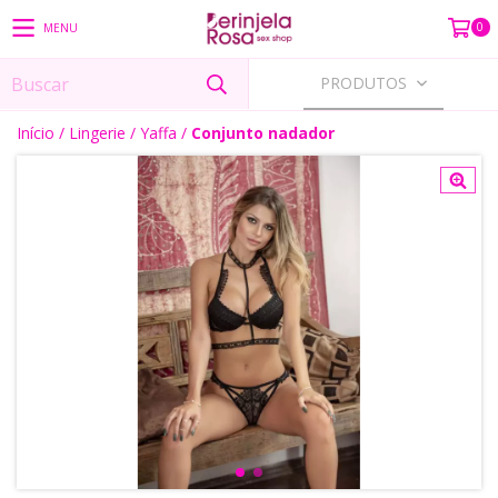
0
MENU
PRODUTOS
Início
/
Lingerie
/
Yaffa
/
Conjunto nadador